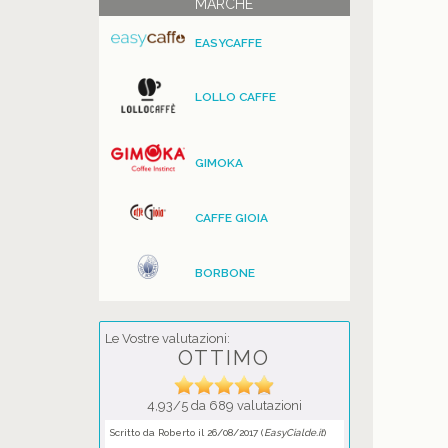
MARCHE
EASYCAFFE
LOLLO CAFFE
GIMOKA
CAFFE GIOIA
BORBONE
Le Vostre valutazioni:
OTTIMO
4,93/5 da 689 valutazioni
Scritto da Roberto il 26/08/2017 (
EasyCialde.it
)