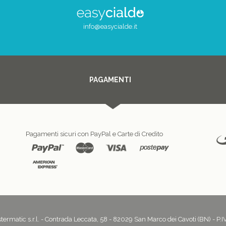
info@easycialde.it
PAGAMENTI
Pagamenti sicuri con PayPal e Carte di Credito
termatic s.r.l. - Contrada Leccata, 58 - 82029 San Marco dei Cavoti (BN) - 