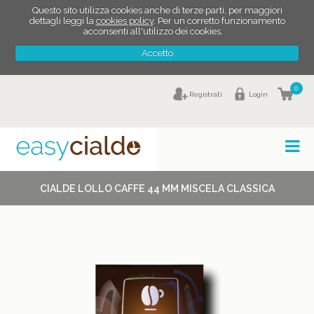
Questo sito utilizza cookies anche di terze parti, per maggiori
dettagli leggi la
cookies policy
. Per un corretto funzionamento
acconsenti all'utilizzo dei cookies.
Accetto
0
Registrati
Login
CIALDE LOLLO CAFFE 44 MM MISCELA CLASSICA