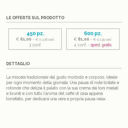
LE OFFERTE SUL PRODOTTO
450 pz.
600 pz.
€
61,00
-
€
81,00
-
€ 0,136 cad.
€ 0,135 cad.
3 conf.
4 conf. -
sped. gratis
DETTAGLIO
La miscela tradizionale dal gusto morbido e corposo, ideale
per ogni momento della giornata. Una pausa di note tostate e
rotonde che delizia il palato con la sua crema dai toni mielati
e bruniti e con tutto l'aroma del caffè di casa appena
torrefatto, per dedicarsi una vera e propria pausa relax.