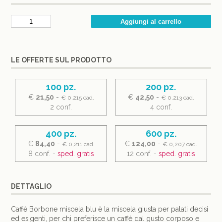
LE OFFERTE SUL PRODOTTO
100 pz.
200 pz.
€
21,50
-
€
42,50
-
€ 0,215 cad.
€ 0,213 cad.
2 conf.
4 conf.
400 pz.
600 pz.
€
84,40
-
€
124,00
-
€ 0,211 cad.
€ 0,207 cad.
8 conf. -
sped. gratis
12 conf. -
sped. gratis
DETTAGLIO
Caffè Borbone miscela blu è la miscela giusta per palati decisi
ed esigenti, per chi preferisce un caffè dal gusto corposo e