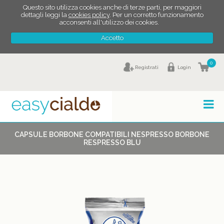
Questo sito utilizza cookies anche di terze parti, per maggiori
dettagli leggi la
cookies policy
. Per un corretto funzionamento
acconsenti all'utilizzo dei cookies.
Accetto
0
Registrati
Login
CAPSULE BORBONE COMPATIBILI NESPRESSO BORBONE
RESPRESSO BLU