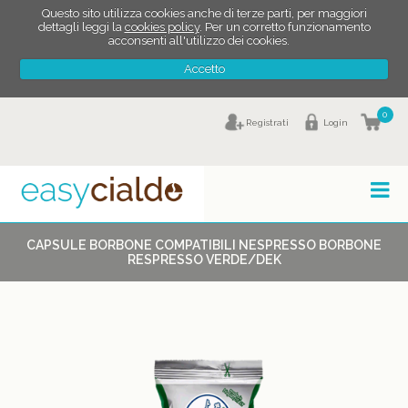
Questo sito utilizza cookies anche di terze parti, per maggiori
dettagli leggi la
cookies policy
. Per un corretto funzionamento
acconsenti all'utilizzo dei cookies.
Accetto
0
Registrati
Login
CAPSULE BORBONE COMPATIBILI NESPRESSO BORBONE
RESPRESSO VERDE/DEK