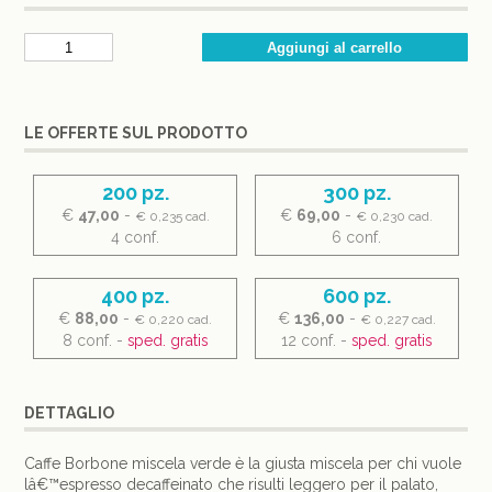
LE OFFERTE SUL PRODOTTO
200 pz.
300 pz.
€
47,00
-
€
69,00
-
€ 0,235 cad.
€ 0,230 cad.
4 conf.
6 conf.
400 pz.
600 pz.
€
88,00
-
€
136,00
-
€ 0,220 cad.
€ 0,227 cad.
8 conf. -
sped. gratis
12 conf. -
sped. gratis
DETTAGLIO
Caffe Borbone miscela verde è la giusta miscela per chi vuole
lâ€™espresso decaffeinato che risulti leggero per il palato,