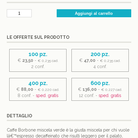
LE OFFERTE SUL PRODOTTO
100 pz.
200 pz.
€
23,50
-
€
47,00
-
€ 0,235 cad.
€ 0,235 cad.
2 conf.
4 conf.
400 pz.
600 pz.
€
88,00
-
€
136,00
-
€ 0,220 cad.
€ 0,227 cad.
8 conf. -
sped. gratis
12 conf. -
sped. gratis
DETTAGLIO
Caffe Borbone miscela verde è la giusta miscela per chi vuole
lâ€™espresso decaffeinato che risulti leggero per il palato,