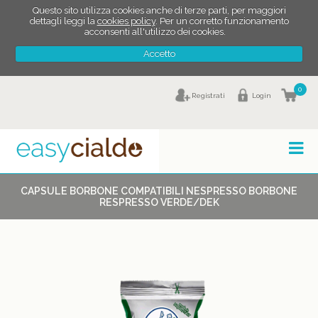
Questo sito utilizza cookies anche di terze parti, per maggiori
dettagli leggi la
cookies policy
. Per un corretto funzionamento
acconsenti all'utilizzo dei cookies.
Accetto
0
Registrati
Login
CAPSULE BORBONE COMPATIBILI NESPRESSO BORBONE
RESPRESSO VERDE/DEK